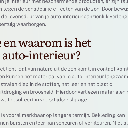
 je interieur met beschermende producten, er zijn tal
 tegen de schadelijke effecten van de zon. Door bewu
de levensduur van je auto-interieur aanzienlijk verlen
voertuig waarborgen.
 en waarom is het
e auto-interieur?
t licht, dat van nature uit de zon komt, in contact kom
len kunnen het materiaal van je auto-interieur langzaa
tralen diep in de stoffen, het leer en het plastic
uitdroging en broosheid. Hierdoor verliezen materialen
wat resulteert in vroegtijdige slijtage.
 is vooral merkbaar op langere termijn. Bekleding kan
en barsten en leer kan scheuren of verkleuren. Niet a