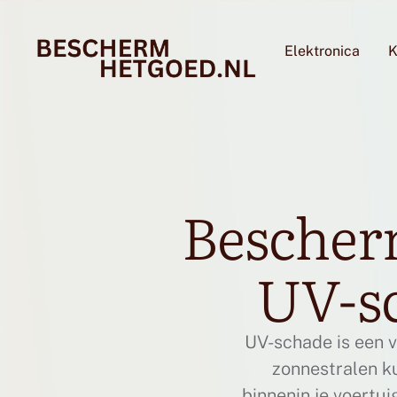
Elektronica
K
Bescherm
UV-sc
UV-schade is een v
zonnestralen k
binnenin je voertui