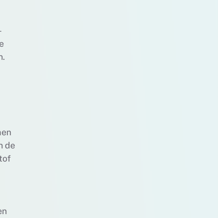
-
e
n.
men
n de
tof
en