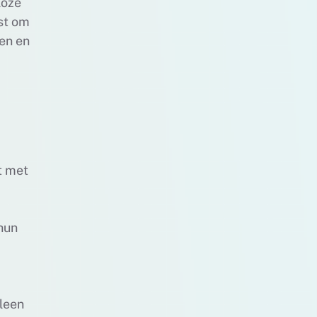
loze
st om
gen en
t met
m
 hun
lleen