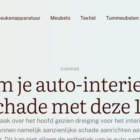
eukenapparatuur
Meubels
Textiel
Tuinmeubelen
OVERIGE
 je auto-interi
hade met deze 1
aak over het hoofd gezien dreiging voor het interi
unnen namelijk aanzienlijke schade aanrichten aa
g. Dit kan niet alleen de esthetiek van je auto aa