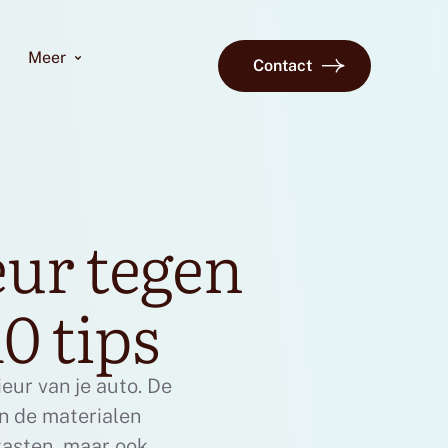
Meer
Contact
eur tegen
0 tips
eur van je auto. De
n de materialen
ntasten, maar ook de