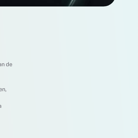
an de
en,
a