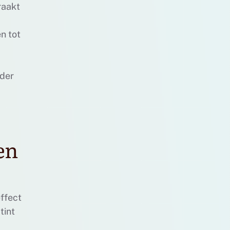
raakt
n tot
rder
en
effect
tint