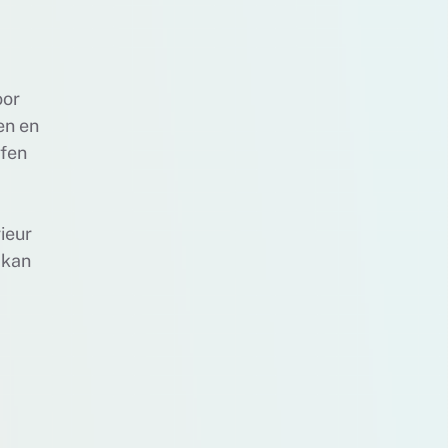
oor
en en
ffen
ieur
 kan