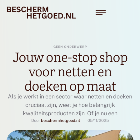
GEEN ONDERWERP
Jouw one-stop shop
voor netten en
doeken op maat
Als je werkt in een sector waar netten en doeken
cruciaal zijn, weet je hoe belangrijk
kwaliteitsproducten zijn. Of je nu een
Door 
beschermhetgoed.nl
05/11/2025
sportfaciliteit beheert, tuinontwerper bent of in
de bouw en veiligheid werkt, nettenshop.nl heeft
precies wat je zoekt. Laten we eens kijken hoe